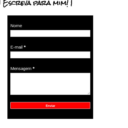
| Escreva para mim! |
Nome
E-mail
*
Mensagem
*