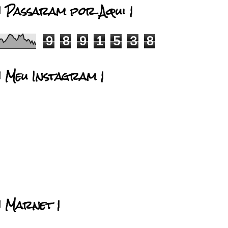
| Passaram por Aqui |
9
8
9
1
5
3
8
| Meu Instagram |
| Marnet |