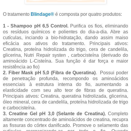
O tratamento
Blindage®
é composta por quatro produtos:
1 - Shampoo pH 6,5 Control.
Purifica os fios, eliminando
os resíduos químicos e polientes do dia-a-dia. Abre as
cutículas, inciando a bio-hidratação, dando assim maiso
eficácia aos ativos do tratamento. Principais ativos:
Creatina, proteína hidrolizada do trigo, cera de candelila,
glicerina, Nutri Repair systen , carbocisteína (derivado do
aminoácido L-Cisteína. Sua função é dar força e maior
resistência ao fio)
2. Fiber Mask pH 5,0 (Fibra de Queratina)
. Possui poder
de penetração profunda, recompondo os aminoácidos
essenciais à estrutura interna do fio, aumentando a
elasticidade com seu alto teor de fibras de queratina.
Principais ativos: Creatina, queratina hidrolizada, glicerina,
óleo mineral, cera de candelila, proteína hidrolizada de trigo
e carbocisteína.
3. Creatine Gel pH 3,0 (Selante de Creatina).
Completo
altamente concentrado de aminoácidos de creatina, recupra
as fissuras do córtex danificado. Promove o selamento das