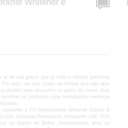
rante Whitener e
o ar de sua graça, que já coloco minhas pernocas
. Por isso, um dos rituais de beleza que não abro
a simples para descolorir os pelos do corpo, mas
é escolher os produtos cujas formulações minimize
adequada.
t contendo o Pó Descolorante Whitener Bleach &
a Loção Oxidante Reveladora Hidratante com PCA
nica do Banho de Brilho. Simplesmente amei os