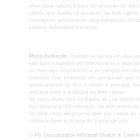
umectante natural à base de aminoácido, princ
cabelo que auxilia na proteção da fibra capil
colorações, promovendo uma hidratação efica
cabelos hidratados e macios.
Minha Avaliação:
Quando se pensa em descolor
que água oxigena e pó descolorante é tudo igu
no mercado cosméticos e eu sempre me pergu
indústria tem investido em pesquisas que 
quimicamente os fios e evitar o principal da
principal dano é a ruptura da fibra capilar.
No caso específico do Banho de Lua temos doi
fios durante a descoloração. Já sofri muito 
ter uma crise alérgica na pele por causa d
conhecer bem a técnica do Banho de Lua.
O
Pó Descolorante Whitener Bleach & Care K