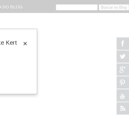
 DO BLOG
e Kert
×