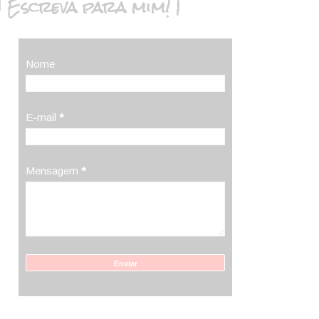
| Escreva para mim! |
Nome
E-mail
*
Mensagem
*