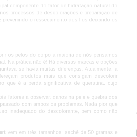
ipal componente do fator de hidratação natural do
ar nos processos de descolorações e preparação de
z prevenindo o ressecamento dos fios deixando os
ir os pelos do corpo a maioria de nós pensamos
al. Na prática não é! Há diversas marcas e opções
ntava se havia muitas diferenças. Atualmente, a
ofereçam produtos mais que consigam descolorir
no que é a perda significativa de queratina, cujo
s fatores a observar: danos na pele e quebra dos
no passado com ambos os problemas. Nada pior que
o uso inadequado do descolorante, bem como não
ert
vem em três tamanhos: sachê de 50 gramas e