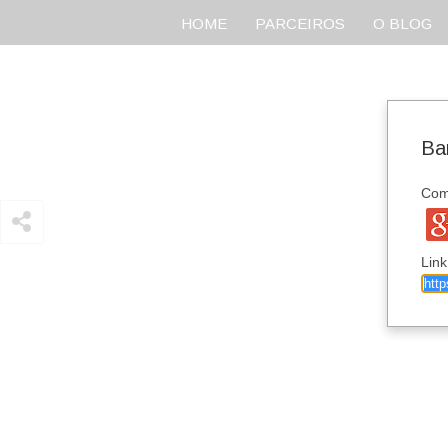
HOME
PARCEIROS
O BLOG
Ba
Comp
Link