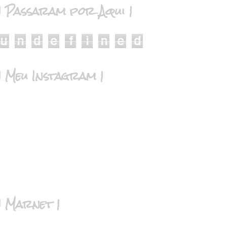
| Passaram por Aqui |
u
n
d
e
f
i
n
e
d
| Meu Instagram |
| Marnet |