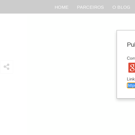
HOME
PARCEIROS
O BLOG
Pul
Comp
Link