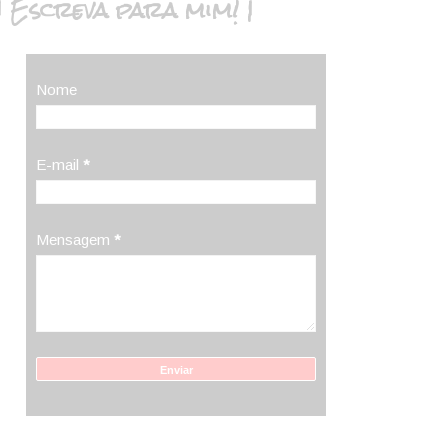
| Escreva para mim! |
Nome
E-mail
*
Mensagem
*