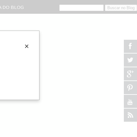
 DO BLOG
×