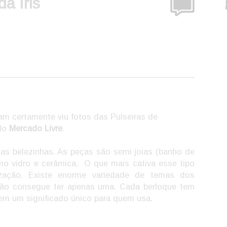
a Íris
m certamente viu fotos das Pulseiras de
lo
Mercado Livre
.
s belezinhas. As peças são semi joias (banho de
mo vidro e cerâmica. O que mais cativa esse tipo
lização. Existe enorme variedade de temas dos
não consegue ter apenas uma. Cada berloque tem
tem um significado único para quem usa.