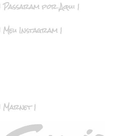
| Passaram por Aqui |
| Meu Instagram |
| Marnet |