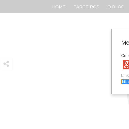
HOME
PARCEIROS
O BLOG
Me
Comp
Link