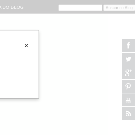
 DO BLOG
×