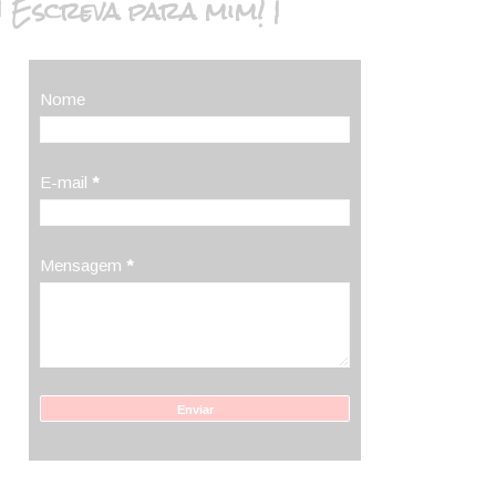
| Escreva para mim! |
Nome
E-mail
*
Mensagem
*