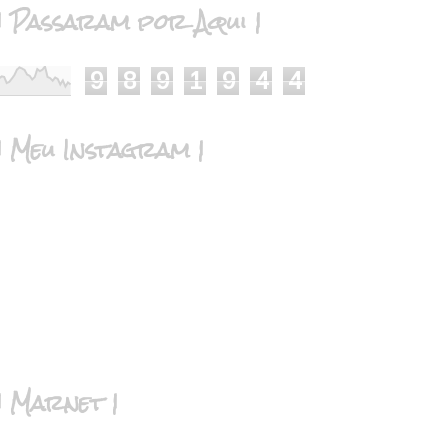
| Passaram por Aqui |
9
8
9
1
9
4
4
| Meu Instagram |
| Marnet |