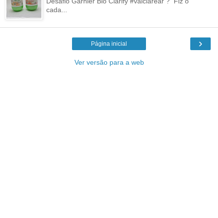
Desafio Garnier Bio Clarify #vaiclarear ? Fiz o
cada...
›
Página inicial
Ver versão para a web