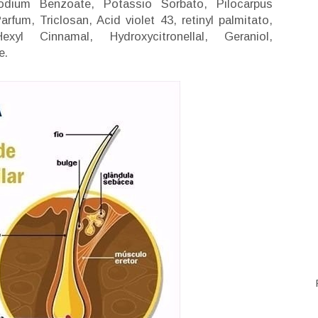
Sodium Benzoate, Potassio Sorbato, Pilocarpus
rfum, Triclosan, Acid violet 43, retinyl palmitato,
exyl Cinnamal, Hydroxycitronellal, Geraniol,
e.