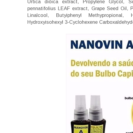
Urtica dióica extract, Propylene Glycol, 
pennatifolius LEAF extract, Grape Seed Oil, Pa
Linalcool, Butyiphenyl Methypropional, H
Hydroxyisohexyl 3-Cyclohexene Carboxaldehyd