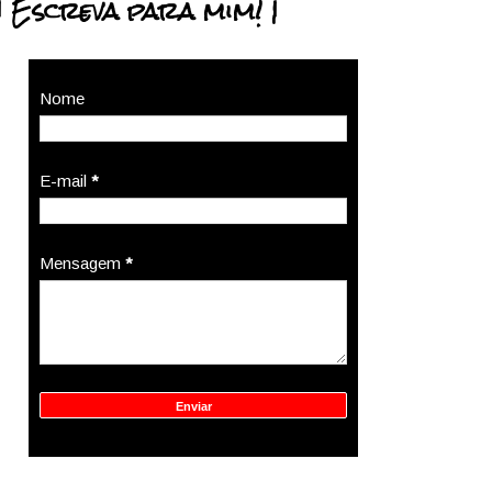
| Escreva para mim! |
Nome
E-mail
*
Mensagem
*