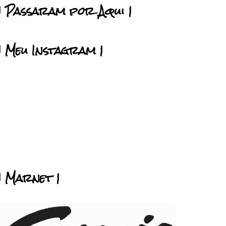
| Passaram por Aqui |
| Meu Instagram |
| Marnet |