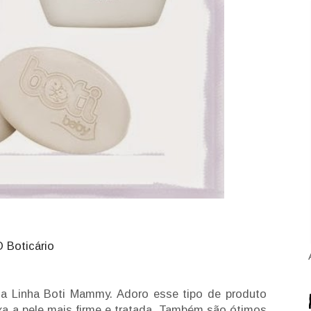
O Boticário
 a Linha Boti Mammy. Adoro esse tipo de produto
ixa a pele mais firme e tratada. Também são ótimos