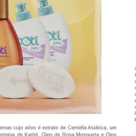
nas cujo ativo é extrato de Centella Asiática, um
anteiga de Karité, Óleo de Rosa Mosqueta e Óleo