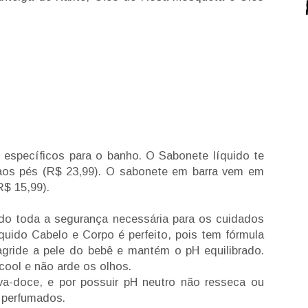
 específicos para o banho. O Sabonete líquido te
aos pés (R$ 23,99). O sabonete em barra vem em
$ 15,99).
do toda a segurança necessária para os cuidados
quido Cabelo e Corpo é perfeito, pois tem fórmula
 agride a pele do bebê e mantém o pH equilibrado.
lcool e não arde os olhos.
va-doce, e por possuir pH neutro não resseca ou
e perfumados.