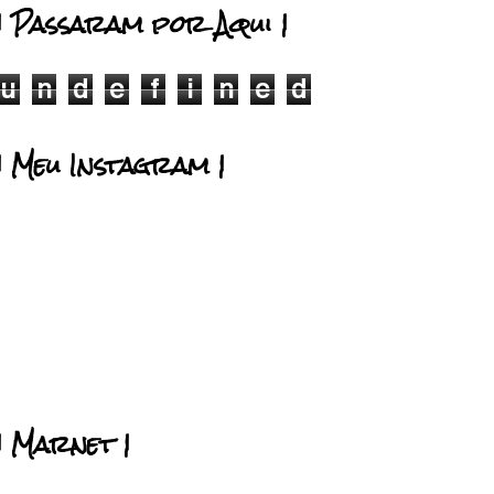
| Passaram por Aqui |
u
n
d
e
f
i
n
e
d
| Meu Instagram |
| Marnet |