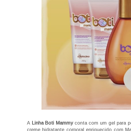
A
Linha Boti Mammy
conta com um gel para per
creme hidratante corporal enriquecido com M