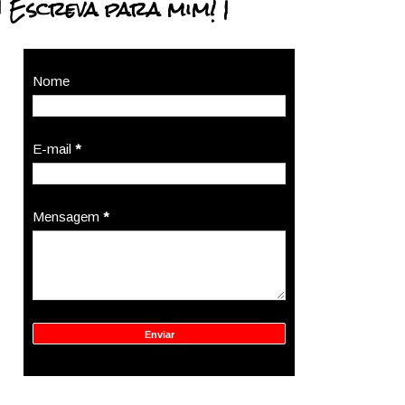
| Escreva para mim! |
Nome
E-mail
*
Mensagem
*