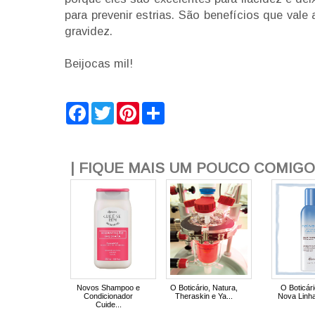
para prevenir estrias. São benefícios que vale 
gravidez.
Beijocas mil!
F
T
P
S
a
w
i
h
c
i
n
a
e
t
t
r
b
t
e
e
o
e
r
| FIQUE MAIS UM POUCO COMIGO!
o
r
e
k
s
t
Novos Shampoo e
O Boticário, Natura,
O Boticári
Condicionador
Theraskin e Ya...
Nova Linha 
Cuide...