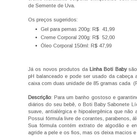
de Semente de Uva.
Os preços sugeridos:
Gel para pernas 200g: R$ 41,99
Creme Corporal 200g: R$ 52,00
Óleo Corporal 150ml: R$ 47,99
Já os novos produtos da
Linha Boti Baby
são
pH balanceado e pode ser usado da cabeça 
caixa com duas unidade de 85 gramas cada (R
Descrição
: Para um banho gostoso e garantin
diários do seu bebê, o Boti Baby Sabonete Lí
suave, antialérgica e hipoalergênica que não
Possui fórmula livre de corantes, parabenos, á
Sua fórmula contém extrato de algodão e er
agride a pele e os fios, mas os deixa macios 