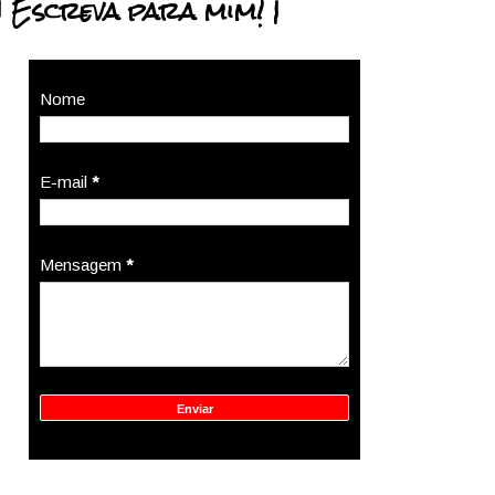
| Escreva para mim! |
Nome
E-mail
*
Mensagem
*