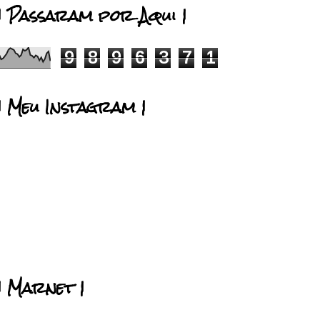
| Passaram por Aqui |
9
8
9
6
3
7
1
| Meu Instagram |
| Marnet |