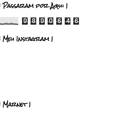
| Passaram por Aqui |
9
8
9
0
6
4
6
| Meu Instagram |
| Marnet |