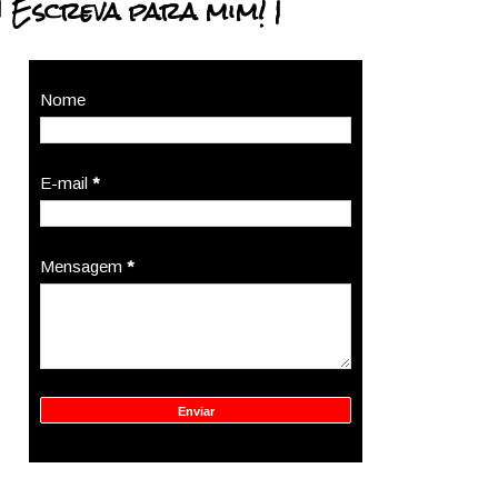
| Escreva para mim! |
Nome
E-mail
*
Mensagem
*