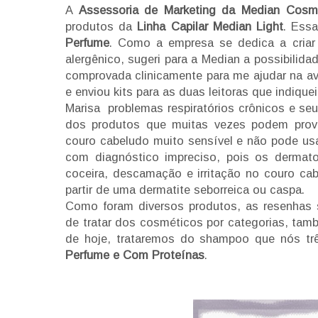
A
Assessoria de Marketing da Median Cosm
produtos da
Linha Capilar Median Light
. Ess
Perfume
. Como a empresa se dedica a criar 
alergênico, sugeri para a Median a possibilida
comprovada clinicamente para me ajudar na av
e enviou kits para as duas leitoras que indique
Marisa problemas respiratórios crônicos e se
dos produtos que muitas vezes podem provoc
couro cabeludo muito sensível e não pode usa
com diagnóstico impreciso, pois os dermato
coceira, descamação e irritação no couro ca
partir de uma dermatite seborreica ou caspa.
Como foram diversos produtos, as resenhas 
de tratar dos cosméticos por categorias, tamb
de hoje, trataremos do shampoo que nós t
Perfume e Com Proteínas
.