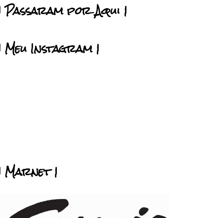
| Passaram por Aqui |
| Meu Instagram |
| Marnet |