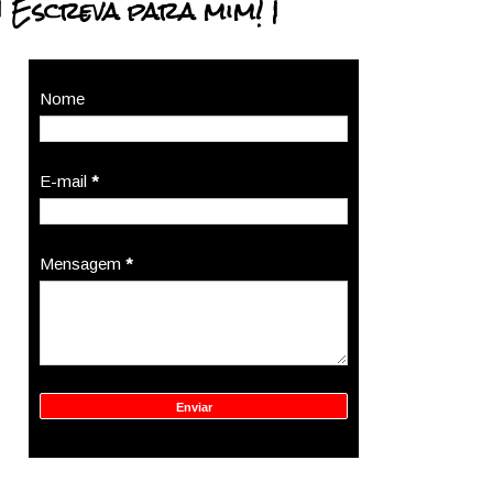
| Escreva para mim! |
Nome
E-mail
*
Mensagem
*