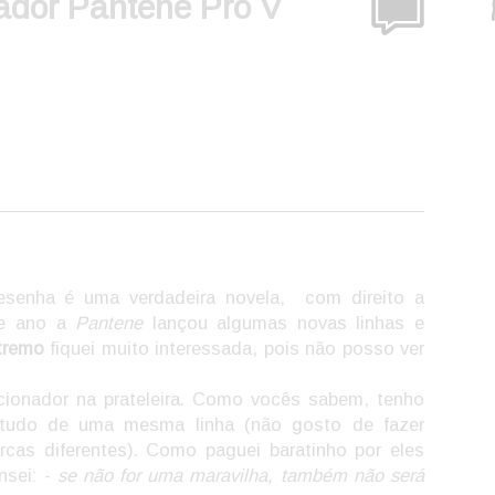
ador Pantene Pró V
esenha é uma verdadeira novela, com direito a
ste ano a
Pantene
lançou algumas novas linhas e
tremo
fiquei muito interessada, pois não posso ver
cionador na prateleira. Como vocês sabem, tenho
 tudo de uma mesma linha (não gosto de fazer
rcas diferentes). Como paguei baratinho por eles
nsei: -
se não for uma maravilha, também não será