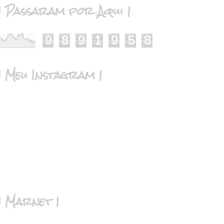
| Passaram por Aqui |
9
8
9
1
9
5
8
| Meu Instagram |
| Marnet |