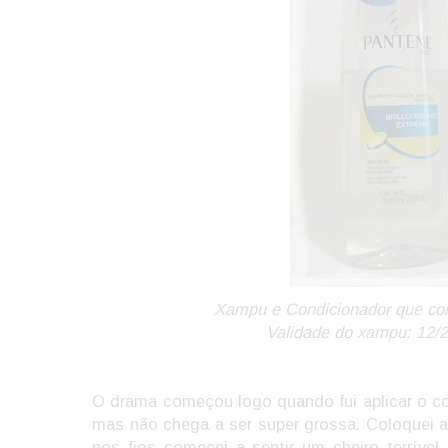
Xampu e Condicionador que com
Validade do xampu: 12/2
O drama começou logo quando fui aplicar o c
mas não chega a ser super grossa. Coloquei 
nos fios comecei a sentir um cheiro terríve