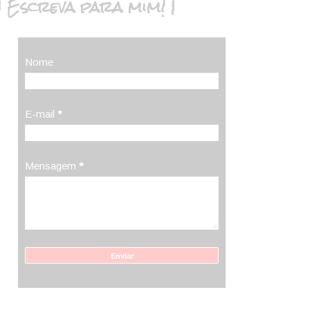
| Escreva para mim! |
Nome
E-mail
*
Mensagem
*