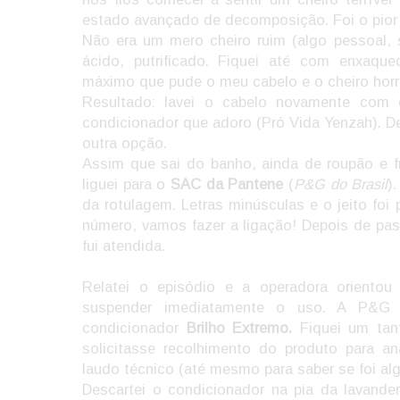
estado avançado de decomposição. Foi o pior 
Não era um mero cheiro ruim (algo pessoal, 
ácido, putrificado. Fiquei até com enxaqu
máximo que pude o meu cabelo e o cheiro horr
Resultado: lavei o cabelo novamente co
condicionador que adoro (Pró Vida Yenzah). De
outra opção.
Assim que sai do banho, ainda de roupão e f
liguei para o
SAC da Pantene
(
P&G do Brasil
)
da rotulagem. Letras minúsculas e o jeito foi
número, vamos fazer a ligação! Depois de pa
fui atendida.
Relatei o episódio e a operadora oriento
suspender imediatamente o uso. A P&G 
condicionador
Brilho Extremo.
Fiquei um tan
solicitasse recolhimento do produto para a
laudo técnico (até mesmo para saber se foi al
Descartei o condicionador na pia da lavande