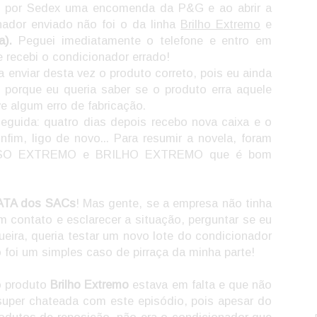
bo por Sedex uma encomenda da P&G e ao abrir a
onador enviado não foi o da linha
Brilho Extremo
e
).
Peguei imediatamente o telefone e entro em
 recebi o condicionador errado!
a enviar desta vez o produto correto, pois eu ainda
porque eu queria saber se o produto erra aquele
e algum erro de fabricação.
guida: quatro dias depois recebo nova caixa e o
m, ligo de novo... Para resumir a novela, foram
r LISO EXTREMO e BRILHO EXTREMO que é bom
ATA dos SACs
! Mas gente, se a empresa não tinha
em contato e esclarecer a situação, perguntar se eu
ueira, queria testar um novo lote do condicionador
o foi um simples caso de pirraça da minha parte!
o produto
Brilho Extremo
estava em falta e que não
super chateada com este episódio, pois apesar do