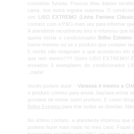
consultas futuras. Poucos dias depois rece
caixa, tive outra ingrata surpresa: O condici
sim
LISO EXTREMO (Linha Pantene Clássica
contato com a P&G mais vez para informar que
A atendente reconheceu erro e informou que iri
queria testar o condicionador
Brilho Extremo
horror mesmo ou se o produto que comprei tev
E vocês não imaginam o que aconteceu em se
que tem dentro??? Outro LISO EXTREMO! Enfi
enviados 3 exemplares do condicionado
...nada!
Vocês podem dizer: -
Vanessa é mesmo a CH
o produto correto para enviar, bastava entrar 
gostaria de tentar outro produto. E como blog
Brilho Extremo
para tirar todas as dúvidas. Nã
No último contato, a atendente informou que 
poderia fazer mais nada no meu caso. Fiquei 