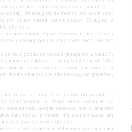
cheiro que pude sentir na vida num cosmético!
sensorial), foi repugnância mesmo em sentir odor
eca por causa desse condicionador! Enxaguei o
ível não saía.
m o mesmo xampu Brilho Extremo e usei o meu
testo misturar produtos, mas neste caso, não tive
ralda de algodão na cabeça (imaginem a cena!!!),
. A primeira dificuldade foi achar o telefone de 0800
 procurar na internet mesmo. Depois que consigo o
ssar alguns minutos ouvindo mensagens gravadas,
u para descartar todo o conteúdo do produto e
se comprometeu a enviar outro exemplar de
to desapontada porque esperava que a empresa
nálise laboratorial e depois me encaminhasse um
gum problema específico do lote).
ria e somente guardei a embalagem plástica para