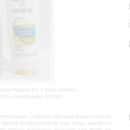
prei Pantene Pró V Brilho Extremo
015 e condicionador 09/2015
ondicionador. O produto tem base branca cremosa,
a medida de uma colher de sopa e logo que passei
l de silicone automotivo misturado com frutas em