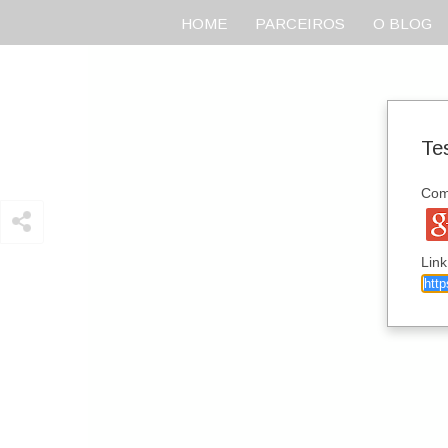
HOME
PARCEIROS
O BLOG
Te
Comp
Link