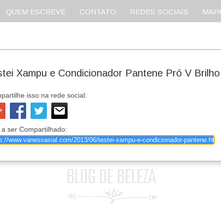
QUEM ESCREVE
CONTATO
REDES SOCIAIS
MAPA
stei Xampu e Condicionador Pantene Pró V Brilh
artilhe isso na rede social:
 a ser Compartilhado: