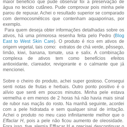
maior benefício que pude observar foi a preservação de
água no tecido cutâneo. Pude comprovar pois minha pele
parou de repuxar. Achei o resultado superior se comparado
com dermocosméticos que contenham aquaporinas, por
exemplo.
Para quem deseja obter informações detalhadas sobre os
ativos, há uma primorosa resenha feita pelo Pedro (
Blog
East to West Skin Care
). O produto é rico em ativos de
origem vegetal, tais como: extratos de chá verde, pêssego,
limão, kiwi, banana, tomate, usa e salix. A combinação
complexa de ativos tem como benefícios efeitos
antioxidante, clareador, revigorante e o calmante que já
mencionei.
Sobre o cheiro do produto, achei super gostoso. Consegui
senti notas de frutas e herbais. Outro ponto positivo é o
alívio que senti em poucos minutos. Minha pele estava
vermelha e em menos de 2 horas há não havia mais sinal
de rubor nas maçãs do rosto. Na manhã seguinte, acordei
com a pele hidratada e sem qualquer sinal de irritação.
Achei o produto no meu caso infinitamente melhor que o
Effaclar H
, pois a pele não ficou aumento de oleosidade.
Fora isso, tive alergia Efflacar H e precisei descontinuar o