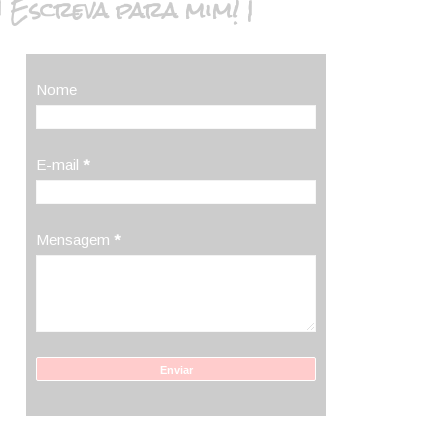
| Escreva para mim! |
Nome
E-mail
*
Mensagem
*