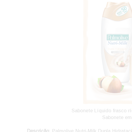
Sabonete Líquido frasco rí
Sabonete em 
Descrição
: Palmolive Nutri-Milk Dupla Hidrat