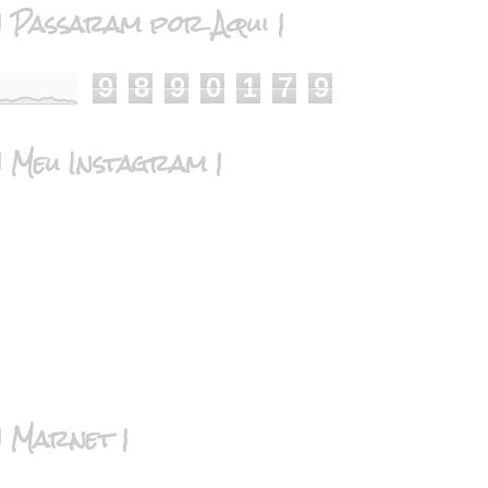
| Passaram por Aqui |
9
8
9
0
1
7
9
| Meu Instagram |
| Marnet |