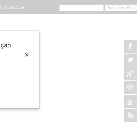
 DO BLOG
ação
×