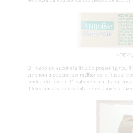
tem base de sodium laurato (sabão de sódio).
Clique 
O frasco do sabonete líquido possui tampa fl
ergonomia poderia ser melhor se o frasco fos
centro do frasco. O sabonete em barra pos
diferencia dos outros sabonetes convencionai