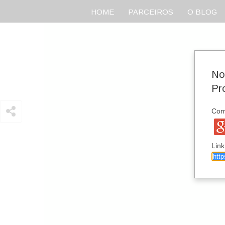
HOME
PARCEIROS
O BLOG
No
Pr
Comp
Link