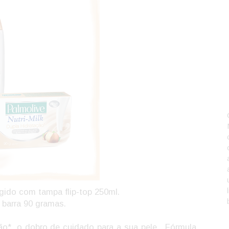
gido com tampa flip-top 250ml.
barra 90 gramas.
ação*, o dobro de cuidado para a sua pele. Fórmula