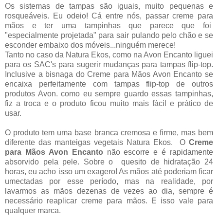
Os sistemas de tampas são iguais, muito pequenas e
rosqueáveis. Eu odeio! Cá entre nós, passar creme para
mãos e ter uma tampinhas que parece que foi
"especialmente projetada" para sair pulando pelo chão e se
esconder embaixo dos móveis...ninguém merece!
Tanto no caso da Natura Ekos, como na Avon Encanto liguei
para os SAC's para sugerir mudanças para tampas flip-top.
Inclusive a bisnaga do Creme para Mãos Avon Encanto se
encaixa perfeitamente com tampas flip-top de outros
produtos Avon. como eu sempre guardo essas tampinhas,
fiz a troca e o produto ficou muito mais fácil e prático de
usar.
O produto tem uma base branca cremosa e firme, mas bem
diferente das manteigas vegetais Natura Ekos. O
Creme
para Mãos Avon Encanto
não escorre e é rapidamente
absorvido pela pele. Sobre o quesito de hidratação 24
horas, eu acho isso um exagero! As mãos até poderiam ficar
umectadas por esse período, mas na realidade, por
lavarmos as mãos dezenas de vezes ao dia, sempre é
necessário reaplicar creme para mãos. E isso vale para
qualquer marca.