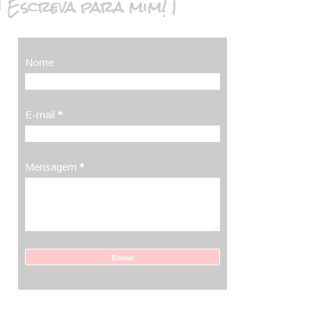
| Escreva para mim! |
Nome
E-mail
*
Mensagem
*