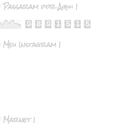
| Passaram por Aqui |
9
8
9
1
5
1
5
| Meu Instagram |
| Marnet |