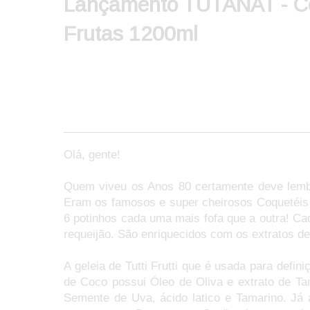
Lançamento TUTANAT - C
Frutas 1200ml
Olá, gente!
Quem viveu os Anos 80 certamente deve lembr
Eram os famosos e super cheirosos Coquetéis 
6 potinhos cada uma mais fofa que a outra! C
requeijão. São enriquecidos com os extratos de
A geleia de Tutti Frutti que é usada para defi
de Coco possui Óleo de Oliva e extrato de T
Semente de Uva, ácido latico e Tamarino. J