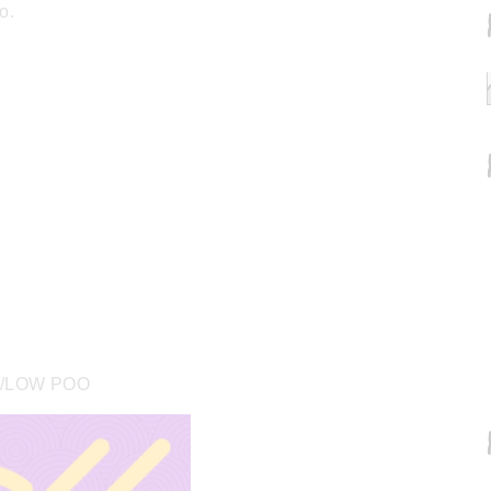
o.
NO/LOW POO