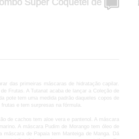
ombo Super Coquetel de
ar das primeiras máscaras de hidratação capilar.
de Frutas. A Tutanat acaba de lançar a Coleção de
ada pote tem uma medida padrão daqueles copos de
 frutas e tem surpresas na fórmula.
nição de cachos tem aloe vera e pantenol. A máscara
amarino. A máscara Pudim de Morango tem óleo de
á a máscara de Papaia tem Manteiga de Manga. Dá