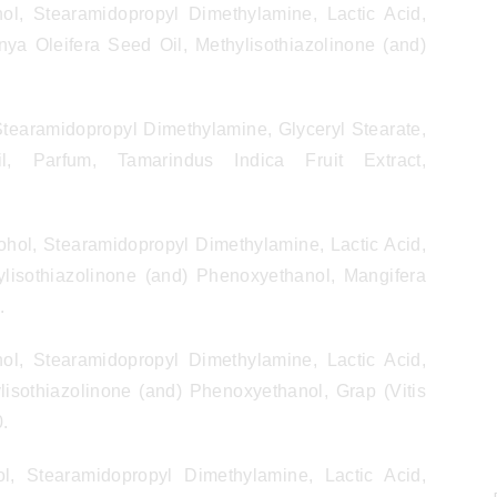
ol, Stearamidopropyl Dimethylamine, Lactic Acid,
nya Oleifera Seed Oil, Methylisothiazolinone (and)
Stearamidopropyl Dimethylamine, Glyceryl Stearate,
l, Parfum, Tamarindus Indica Fruit Extract,
cohol, Stearamidopropyl Dimethylamine, Lactic Acid,
ylisothiazolinone (and) Phenoxyethanol, Mangifera
5.
hol, Stearamidopropyl Dimethylamine, Lactic Acid,
lisothiazolinone (and) Phenoxyethanol, Grap (Vitis
0.
l, Stearamidopropyl Dimethylamine, Lactic Acid,