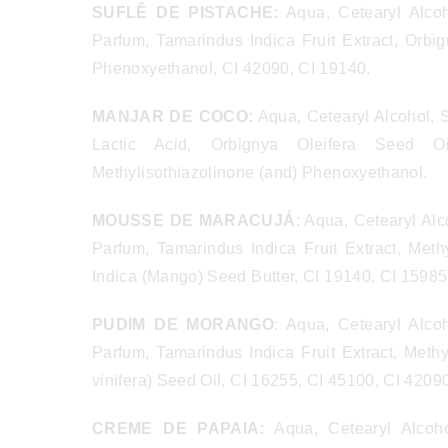
SUFLÊ DE PISTACHE:
Aqua, Cetearyl Alcoh
Parfum, Tamarindus Indica Fruit Extract, Orbig
Phenoxyethanol, CI 42090, CI 19140.
MANJAR DE COCO:
Aqua, Cetearyl Alcohol, 
Lactic Acid, Orbignya Oleifera Seed Oi
Methylisothiazolinone (and) Phenoxyethanol.
MOUSSE DE MARACUJÁ
: Aqua, Cetearyl Al
Parfum, Tamarindus Indica Fruit Extract, Meth
Indica (Mango) Seed Butter, CI 19140, CI 1598
PUDIM DE MORANGO
: Aqua, Cetearyl Alco
Parfum, Tamarindus Indica Fruit Extract, Methy
vinifera) Seed Oil, CI 16255, CI 45100, CI 4209
CREME DE PAPAIA:
Aqua, Cetearyl Alcoho