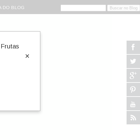
 DO BLOG
Frutas
×