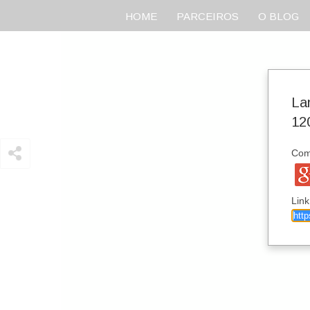
HOME
PARCEIROS
O BLOG
La
12
Comp
Link