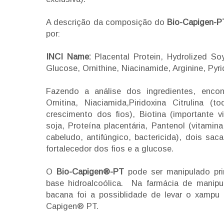
A descrição da composição do
Bio-Capigen-P
por:
INCI Name:
Placental Protein, Hydrolized Soy
Glucose, Ornithine, Niacinamide, Arginine, Pyri
Fazendo a análise dos ingredientes, encon
Ornitina, Niaciamida,Piridoxina Citrulina
crescimento dos fios), Biotina (importante 
soja, Proteína placentária, Pantenol (vitamin
cabeludo, antifúngico, bactericida), dois s
fortalecedor dos fios e a glucose.
O
Bio-Capigen®-PT
pode ser manipulado pr
base hidroalcoólica. Na farmácia de manipu
bacana foi a possiblidade de levar o xampu 
Capigen® PT.