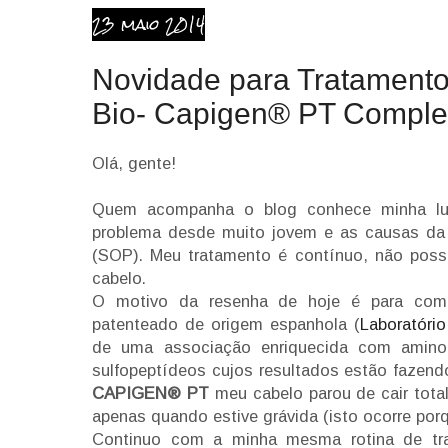
23 maio 2014
Novidade para Tratament
Bio- Capigen® PT Complex
Olá, gente!
Quem acompanha o blog conhece minha lu
problema desde muito jovem e as causas da 
(SOP). Meu tratamento é contínuo, não pos
cabelo.
O motivo da resenha de hoje é para comp
patenteado de origem espanhola (
Laboratóri
de uma associação enriquecida com amino
sulfopeptídeos cujos resultados estão fazend
CAPIGEN® PT
meu cabelo parou de cair total
apenas quando estive grávida (isto ocorre po
Continuo com a minha mesma rotina de tra