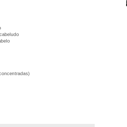
o
 cabeludo
abelo
concentradas)