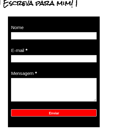
| Escreva para mim! |
Nome
E-mail
*
Mensagem
*