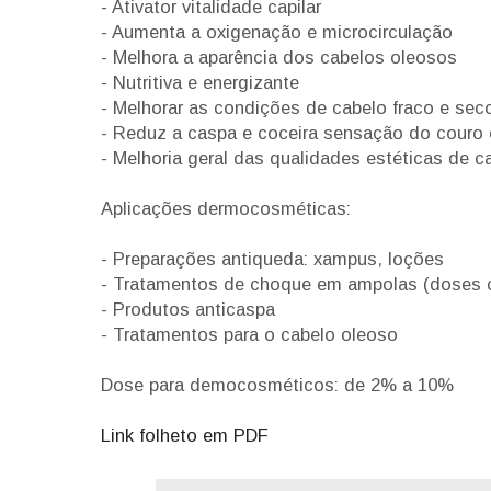
-
Ativator
vitalidade
capilar
- Aumenta
a oxigenação e
microcirculação
-
Melhora
a aparência dos
cabelos oleosos
-
Nutritiva
e energizante
-
Melhorar
as condições de
cabelo
fraco e
sec
- Reduz
a caspa
e coceira
sensação
do couro
-
Melhoria
geral
das qualidades
estéticas de
c
Aplicações dermocosméticas:
- Preparações
anti
queda:
xampus,
loções
-
Tratamentos
de choque em
ampolas (doses 
- Produtos
anti
caspa
-
Tratamentos para
o cabelo oleoso
Dose para democosméticos: d
e 2% a
10
%
Link folheto em PDF