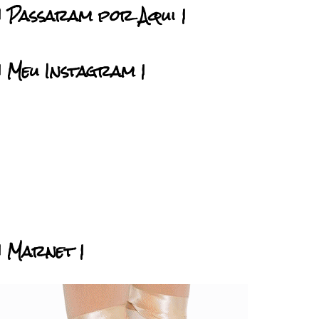
| Passaram por Aqui |
| Meu Instagram |
| Marnet |