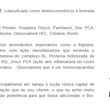
T
(classificado como dermocosmético) é formada
 Protein, Propilene Glycol, Panthenol, Zinc PCA,
doxine, Glusosamine HCL, Citruline, Biotin.
trei aminoácidos importantes como a Arginina,
 (todos com ação vasodilatadora que estimula o
vitamina do complexo B), Proteína hidrolizada de
a B5), Zinco PCA (ação anti inflamatória do couro
acarídeos - Glusosamina que é um monossacarídeo
incipalmente em xampu e loção tônica capilar de
lação que eu sou cliente, o que eu achei muito
de preferência para que fosse adicionado o Bio-