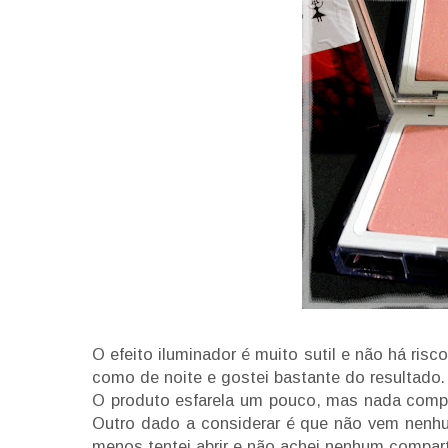
O efeito iluminador é muito sutil e não há risco
como de noite e gostei bastante do resultado.
O produto esfarela um pouco, mas nada compr
Outro dado a considerar é que não vem nenhum
menos tentei abrir e não achei nenhum compa