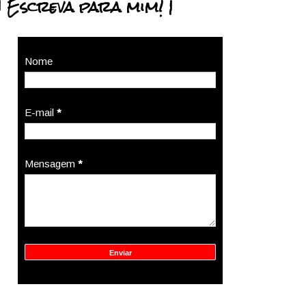
| Escreva para mim! |
Nome
E-mail
*
Mensagem
*