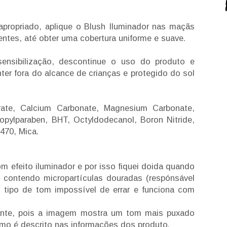
ropriado, aplique o Blush Iluminador nas maçãs
ntes, até obter uma cobertura uniforme e suave.
sibilização, descontinue o uso do produto e
ter fora do alcance de crianças e protegido do sol
rate, Calcium Carbonate, Magnesium Carbonate,
Propylparaben, BHT, Octyldodecanol, Boron Nitride,
470, Mica.
m efeito iluminador e por isso fiquei doida quando
o contendo micropartículas douradas (respónsável
o tipo de tom impossível de errar e funciona com
stante, pois a imagem mostra um tom mais puxado
omo é descrito nas informações dos produto.