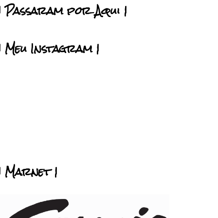
| Passaram por Aqui |
| Meu Instagram |
| Marnet |