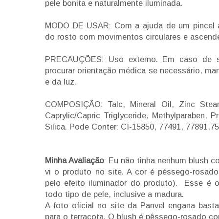
pele bonita e naturalmente iluminada.
MODO DE USAR: Com a ajuda de um pincel ap
do rosto com movimentos circulares e ascende
PRECAUÇÕES: Uso externo. Em caso de sen
procurar orientação médica se necessário, man
e da luz.
COMPOSIÇÃO: Talc, Mineral Oil, Zinc Stea
Caprylic/Capric Triglyceride, Methylparaben, 
Silica. Pode Conter: CI-15850, 77491, 77891,75
Minha Avaliação
: Eu não tinha nenhum blush co
vi o produto no site. A cor é péssego-rosad
pelo efeito iluminador do produto). Esse é 
todo tipo de pele, inclusive a madura.
A foto oficial no site da Panvel engana ba
para o terracota. O blush é pêssego-rosado c