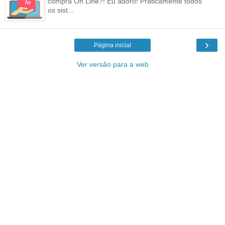
compra On Line?! Eu adoro! Praticamente todos
os sist...
›
Página inicial
Ver versão para a web