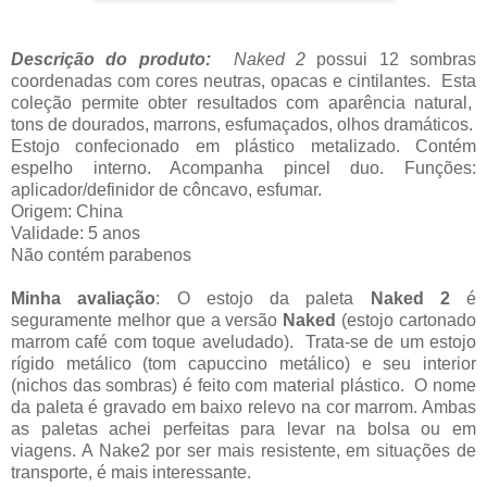
Descrição do produto:
Naked 2
possui 12
sombras
coordenadas com cores
neutras
, opacas e cintilantes
.
Esta
coleção
permite obter
resultados com
aparência
natural
,
tons de dourados, marrons,
esfumaçados,
olhos
dramáticos
.
Estojo confecionado em plástico metalizado. Contém
espelho interno. Acompanha pincel duo. Funções:
aplicador/definidor de côncavo, esfumar.
Origem: China
Validade: 5 anos
Não contém parabenos
Minha avaliação
: O estojo da paleta
Naked 2
é
seguramente melhor que a versão
Naked
(estojo cartonado
marrom café com toque aveludado). Trata-se de um estojo
rígido metálico (tom capuccino metálico) e seu interior
(nichos das sombras) é feito com material plástico. O nome
da paleta é gravado em baixo relevo na cor marrom. Ambas
as paletas achei perfeitas para levar na bolsa ou em
viagens. A Nake2 por ser mais resistente, em situações de
transporte, é mais interessante.