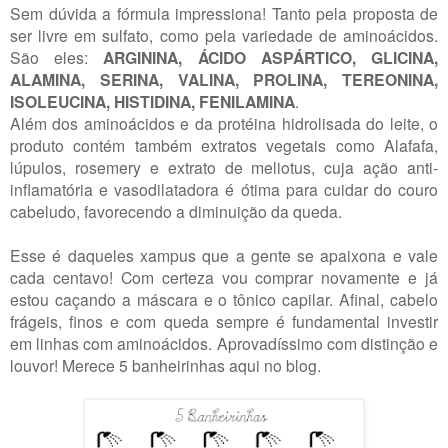
Sem dúvida a fórmula impressiona! Tanto pela proposta de
ser livre em sulfato, como pela variedade de aminoácidos.
São eles:
ARGININA, ÁCIDO ASPÁRTICO, GLICINA,
ALAMINA, SERINA, VALINA, PROLINA, TEREONINA,
ISOLEUCINA, HISTIDINA, FENILAMINA
.
Além dos aminoácidos e da protéina hidrolisada do leite, o
produto contém também extratos vegetais como Alafafa,
lúpulos, rosemery e extrato de meliotus, cuja ação anti-
inflamatória e vasodilatadora é ótima para cuidar do couro
cabeludo, favorecendo a diminuição da queda.
Esse é daqueles xampus que a gente se apaixona e vale
cada centavo! Com certeza vou comprar novamente e já
estou caçando a máscara e o tônico capilar. Afinal, cabelo
frágeis, finos e com queda sempre é fundamental investir
em linhas com aminoácidos. Aprovadíssimo com distinção e
louvor! Merece 5 banheirinhas aqui no blog.