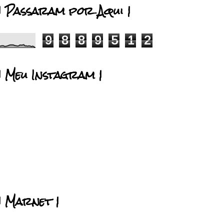
| Passaram por Aqui |
9
8
8
9
5
1
2
| Meu Instagram |
| Marnet |