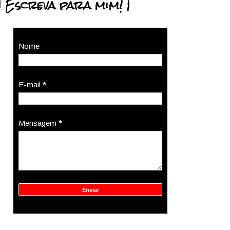
| Escreva para mim! |
Nome
E-mail
*
Mensagem
*