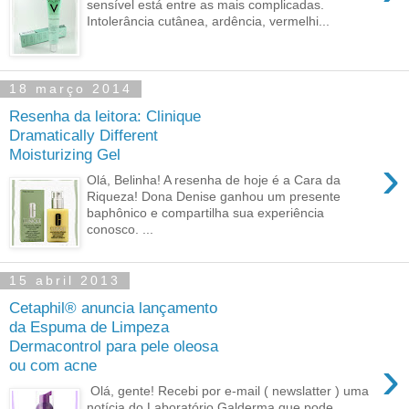
sensível está entre as mais complicadas.
Intolerância cutânea, ardência, vermelhi...
18 março 2014
Resenha da leitora: Clinique
Dramatically Different
Moisturizing Gel
›
Olá, Belinha! A resenha de hoje é a Cara da
Riqueza! Dona Denise ganhou um presente
baphônico e compartilha sua experiência
conosco. ...
15 abril 2013
Cetaphil® anuncia lançamento
da Espuma de Limpeza
Dermacontrol para pele oleosa
›
ou com acne
Olá, gente! Recebi por e-mail ( newslatter ) uma
notícia do Laboratório Galderma que pode