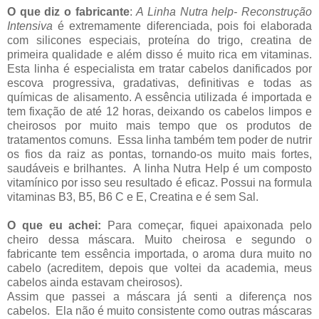
O que diz o fabricante
:
A Linha Nutra help- Reconstrução
Intensiva
é extremamente diferenciada, pois foi elaborada
com silicones especiais, proteína do trigo, creatina de
primeira qualidade e além disso é muito rica em vitaminas.
Esta linha é especialista em tratar cabelos danificados por
escova progressiva, gradativas, definitivas e todas as
químicas de alisamento. A essência utilizada é importada e
tem fixação de até 12 horas, deixando os cabelos limpos e
cheirosos por muito mais tempo que os produtos de
tratamentos comuns. Essa linha também tem poder de nutrir
os fios da raiz as pontas, tornando-os muito mais fortes,
saudáveis e brilhantes. A linha Nutra Help é um composto
vitamínico por isso seu resultado é eficaz. Possui na formula
vitaminas B3, B5, B6 C e E, Creatina e é sem Sal.
O que eu achei:
Para começar, fiquei apaixonada pelo
cheiro dessa máscara. Muito cheirosa e segundo o
fabricante tem essência importada, o aroma dura muito no
cabelo (acreditem, depois que voltei da academia, meus
cabelos ainda estavam cheirosos).
Assim que passei a máscara já senti a diferença nos
cabelos. Ela não é muito consistente como outras máscaras