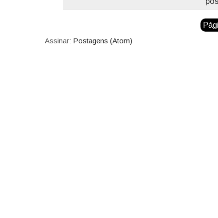
po
Pági
Assinar:
Postagens (Atom)