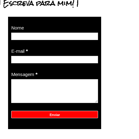
| Escreva para mim! |
Nome
E-mail
*
Mensagem
*