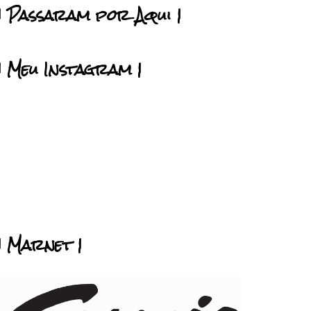
| Passaram por Aqui |
| Meu Instagram |
| Marnet |