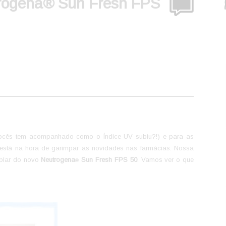
trogena® Sun Fresh FPS
(vocês tem acompanhado como o Índice UV subiu?!) e para as
está na hora de garimpar as novidades nas farmácias. Nossa
plar do
novo
Neutrogena
Sun Fresh FPS 50
. Vamos ver o que
®