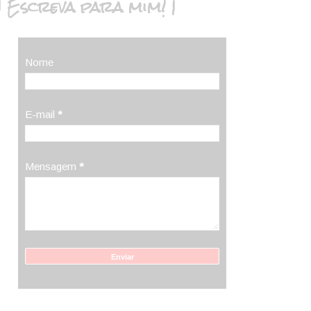
| Escreva para mim! |
Nome
E-mail
*
Mensagem
*