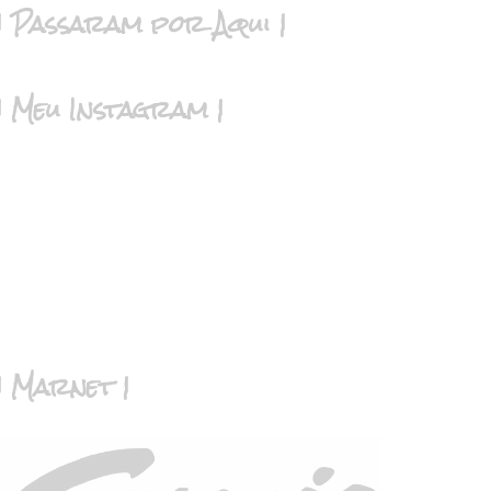
| Passaram por Aqui |
| Meu Instagram |
| Marnet |