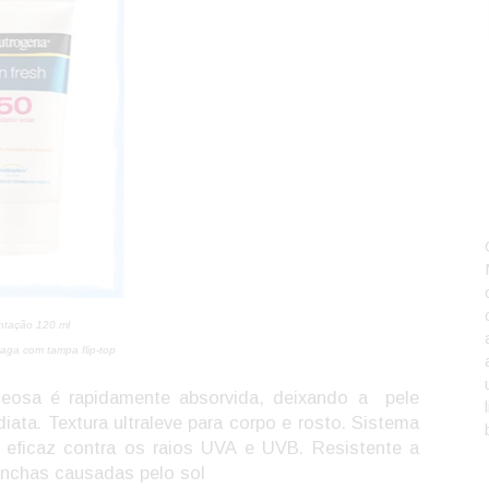
ntação 120 ml
ga com tampa flip-t
o
p
leosa é rapidamente absorvida, deixando a pele
iata. Textura ultraleve para corpo e rosto. Sistema
ficaz contra os raios UVA e UVB. Resistente a
anchas causadas pelo sol