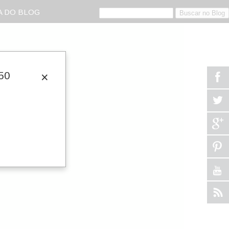
 DO BLOG
50
×