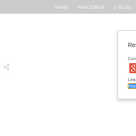
HOME
PARCEIROS
O BLOG
Re
Comp
Link