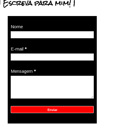
| Escreva para mim! |
Nome
E-mail
*
Mensagem
*