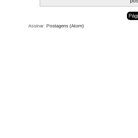
po
Pági
Assinar:
Postagens (Atom)