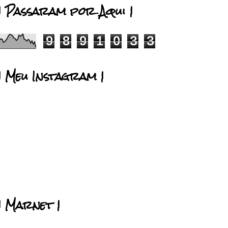
| Passaram por Aqui |
9
8
9
1
0
3
3
| Meu Instagram |
| Marnet |