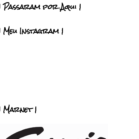
| Passaram por Aqui |
| Meu Instagram |
| Marnet |