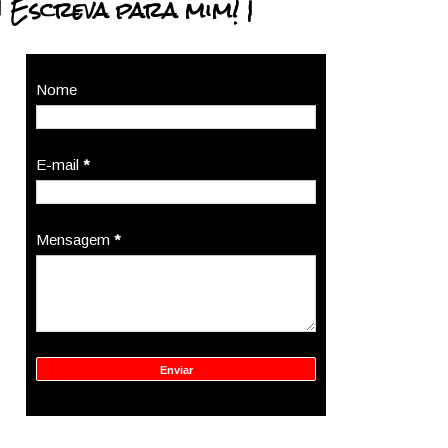
| Escreva para mim! |
Nome
E-mail
*
Mensagem
*