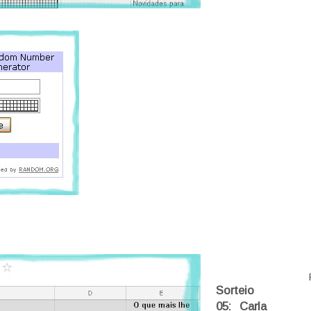
Sorteio
05: Carla