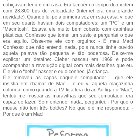
cobiçavam ter um em casa. Era também o tempo do modem
com 28.800 bps de velocidade (Internet era uma grande
novidade). Quando fui pela primeira vez em sua casa, vi que
em seu quarto haviam dois computadores: um “PC” e um
“Macintosh”. Estava ele muito bem coberto com capinhas
plásticas. Confesso que tomei um susto e perguntei o que
era aquilo. Disse-me ele com orgulho: - É meu Mac!
Confesso que não entendi nada, pois nunca tinha ouvido
aquela palavra tão pequena e tão poderosa. Deixe-me
explicar um detalhe: Cleber nasceu em 1969 e pode
acompanhar a revolução digital com mais detalhes que eu.
Ele viu o “bebê” nascer e eu o conheci já criança.
Ele removeu as capas daquele computador – que ele
insistia em chamar de Mac -, e eu vi aquela maçazinha
colorida, como quando a TV fica fora do ar. Ao ligar o “Mac”,
tentou me mostrar as maravilhas que seu computador era
capaz de fazer. Sem entender nada, perguntei: - Por que o
mouse não tem três botões? No que ele me respondeu: -
Por que é um Mac!