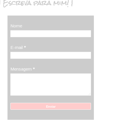
| Escreva para mim! |
Nome
E-mail
*
Mensagem
*