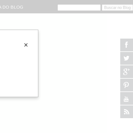
 DO BLOG
×