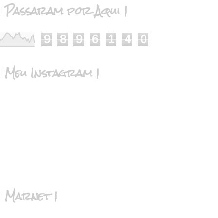
| Passaram por Aqui |
9
8
9
6
1
4
0
| Meu Instagram |
| Marnet |