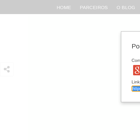
HOME
PARCEIROS
O BLOG
Po
Comp
Link