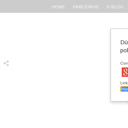
HOME
PARCEIROS
O BLOG
Dú
po
Comp
Link