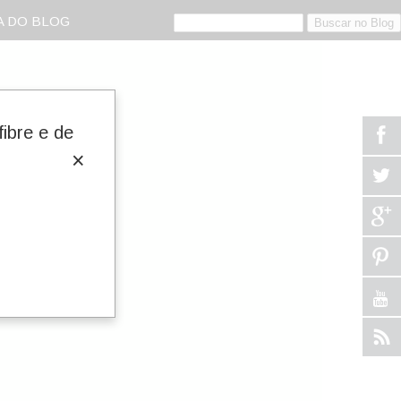
 DO BLOG
ibre e de
×