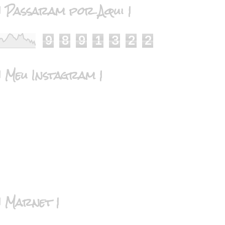
| Passaram por Aqui |
9
8
9
1
3
2
2
| Meu Instagram |
| Marnet |