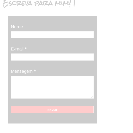
| Escreva para mim! |
Nome
E-mail
*
Mensagem
*