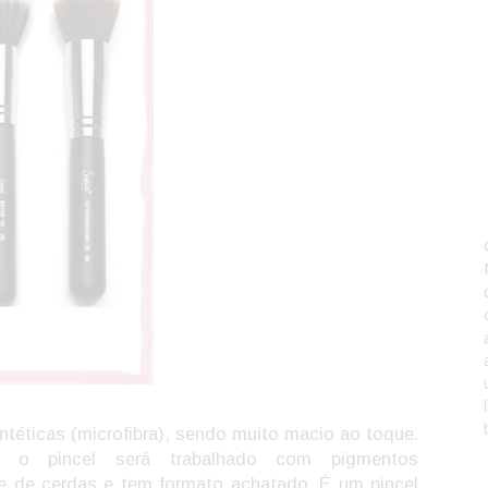
téticas (microfibra), sendo muito macio ao toque.
ue o pincel será trabalhado com pigmentos
e de cerdas e tem formato achatado. É um pincel