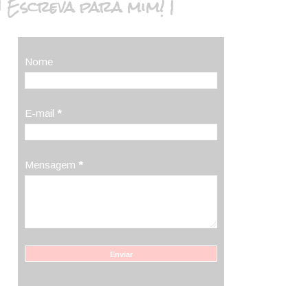
| Escreva para mim! |
Nome
E-mail
*
Mensagem
*