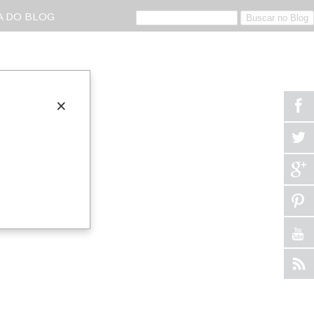
 DO BLOG
×