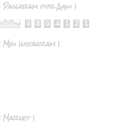
| Passaram por Aqui |
9
8
9
4
1
2
1
| Meu Instagram |
| Marnet |