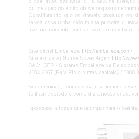
o que irritou bastante foi
a falta de atenção
do meu pedido e não obtive resposta nenhuma
Considerando que os demais produtos do s
talvez essa tenha sido minha primeira e únic
mas no momento nenhum são pro meu bico e m
Site oficial Embelleze:
http://embelleze.com/
Site exclusivo Nutrire Novex Argan:
http://www.
SAC: SER - Sistema Embelleze de Relaciona
4003-2667 (Para Rio e outras capitais) / 0800
Bem meninas,
como essa é a primeira resen
tenham gostado e como diz a nossa chefa Vane
Bjsssssss a todas que acompanham o Belinha