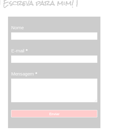
| Escreva para mim! |
Nome
E-mail
*
Mensagem
*