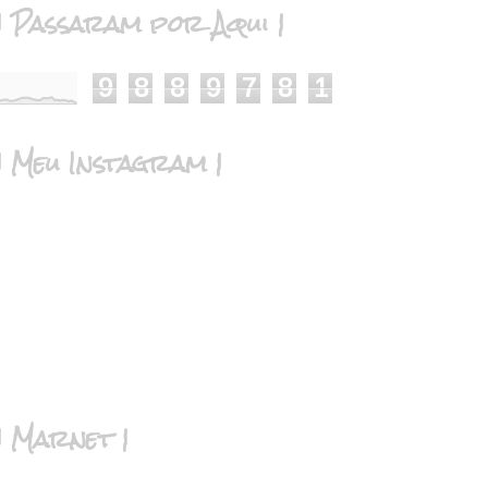
| Passaram por Aqui |
9
8
8
9
7
8
1
| Meu Instagram |
| Marnet |