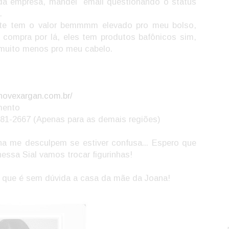
 da empresa, mandei
email questionando o status
.
ite tem o valor bemmmm elevado pro meu bolso,
a compra por lá, eles tem produtos bafônicos sim,
uito menos pro meu cabelo.
novexargan.com.br/
mento
 881-2667 (Apenas para as demais regiões)
ha me desculpem se estiver confusa... Espero que
ssa Sial vamos trocar figurinhas!
 que é sem dúvida a casa da mãe da Joana!