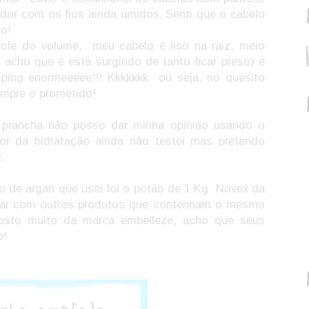
zador com os fios ainda úmidos. Senti que o cabelo
do!
role do volume,
meu cabelo é liso na raiz, meio
acho que é está surgindo de tanto ficar preso) e
ping enormeeeee!!! Kkkkkkk
ou seja, no quesito
mpre o prometido!
 prancha não posso dar minha opinião usando o
or da hidratação ainda não testei mas pretendo
.
o de argan que usei foi o potão de 1 Kg Novex da
rar com outros produtos que contenham o mesmo
 gosto muito da marca embelleze, acho que seus
e!