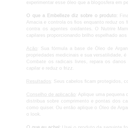
experimentar esse óleo que a blogosfera em pe
O que a Embelleze diz sobre o produto:
Fin
Amacia e controla os fios enquanto reduz os f
contra os agentes oxidantes. O Nutrire Mar
capilares proporcionando brilho espelhado aos
Ação
: Sua fórmula a base de Óleo de Arga
propriedades medicinais e sua versatilidade, é
Combate os radicais livres, repara os danos
capilar e reduz o frizz.
Resultados
: Seus cabelos ficam protegidos, c
Conselho de aplicação
: Aplique uma pequena 
distribua sobre comprimento e pontas dos ca
como quiser. Ou então aplique o Óleo de Arga
o look.
O que eu achei:
Usei o produto da seguinte f