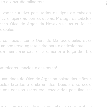
so diz ser tão milagroso.
alizador nutritivo para todos os tipos de cabelos.
rizz e repara as pontas duplas. Protege os cabelos
rocan Óleo de Argan da Novex sela as cutículas
 cabelos.
n, conhecido como Ouro de Marrocos pelas suas
 um poderoso agente hidratante e antioxidante.
 da membrana capilar, e aumenta a força da fibra
ontrolados, macios e cheirosos!
quantidade do Óleo de Argan na palma das mãos e
belos lavados e ainda úmidos. Depois é só secar
n nos cabelos secos e/ou escovados para finalizar
orma - Lavei e condicionei os cabelos com pantene