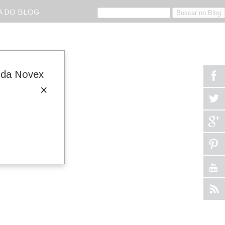
 DO BLOG
n da Novex
×