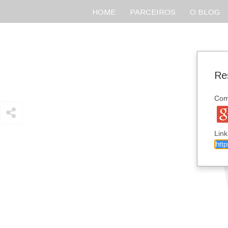
HOME
PARCEIROS
O BLOG
Re
Comp
Link