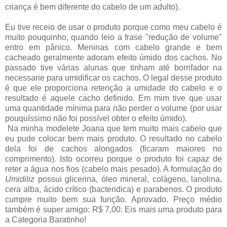
criança é bem diferente do cabelo de um adulto).
Eu tive receio de usar o produto porque como meu cabelo é
muito pouquinho, quando leio a frase "redução de volume"
entro em pânico. Meninas com cabelo grande e bem
cacheado geralmente adoram efeito úmido dos cachos. No
passado tive várias alunas que tinham até borrifador na
necessarie para umidificar os cachos. O legal desse produto
é que ele proporciona retenção a umidade do cabelo e o
resultado é aquele cacho definido. Em mim tive que usar
uma quantidade mínima para não perder o volume (por usar
pouquíssimo não foi possível obter o efeito úmido).
Na minha modelete Joana que tem muito mais cabelo que
eu pude colocar bem mais produto. O resultado no cabelo
dela foi de cachos alongados (ficaram maiores no
comprimento). Isto ocorreu porque o produto foi capaz de
reter a água nos fios (cabelo mais pesado). A formulação do
Umidiliz
possui glicerina, óleo mineral, colágeno, lanolina,
cera alba, ácido crítico (bacteridica) e parabenos. O produto
cumpre muito bem sua função. Aprovado. Preço médio
também é super amigo: R$ 7,00. Eis mais uma produto para
a Categoria Baratinho!