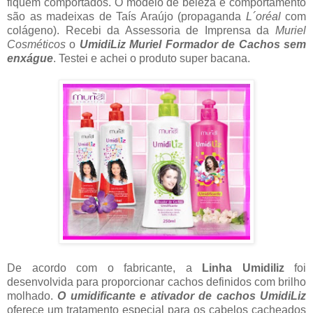
fiquem comportados. O modelo de beleza e comportamento
são as madeixas de Taís Araújo (propaganda
L´oréal
com
colágeno). Recebi da Assessoria de Imprensa da
Muriel
Cosméticos
o
UmidiLiz Muriel Formador de Cachos sem
enxágue
. Testei e achei o produto super bacana.
De acordo com o fabricante, a
Linha Umidiliz
foi
desenvolvida para proporcionar cachos definidos com brilho
molhado.
O umidificante e ativador de cachos UmidiLiz
oferece um tratamento especial para os cabelos cacheados